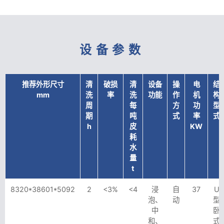
设备参数
推荐外形尺寸
清
破损
清
设备
操
电
结
mm
洗
率
洗
功能
作
机
构
周
每
方
功
型
期
吨
式
率
式
h
皮
KW
耗
水
量
t
8320*38601*5092
2
<3%
<4
浸
自
37
U
泡、
动
型
中
卧
和、
式