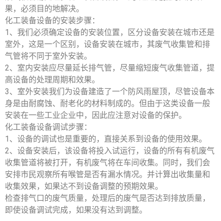
果，必须目的地解决。
化工装备设备的安装步骤：
1、我们必须确定设备的安装位置，区分设备安装在城市还是
室外，这是一个区别，设备安装在城市，其废气收集管和排
气管将不同于室外安装。
2、室内安装应尽量延长排气管，尽量缩短废气收集管道，提
高设备的处理周期和效果。
3、室外安装我们为设备建造了一个防风雨屋顶，尽管设备本
身是由耐腐蚀、耐老化的材料制成的。但由于这类设备一般
安装在一些工业企业中，因此应注意对设备的保护。
化工装备设备调试步骤：
1、设备的调试也是重要的，直接关系到设备的使用效果。
2、设备安装后，该设备将投入试运行，设备的所有有机废气
收集管道将被打开，有机废气将在车间收集。同时，我们会
安排市民观察所有喉管是否有漏水情况。并计算出收集量和
收集效果，如果达不到设备调整的预期效果。
检查排气口的废气质量，处理后的废气是否达到排放质量，
即使设备调试完成，如果没有达到调整。