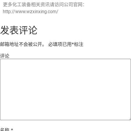
更多化工装备相关资讯请访问公司官网：
http://www.wzxinxing.com/
发表评论
邮箱地址不会被公开。
必填项已用
*
标注
评论
名称
*