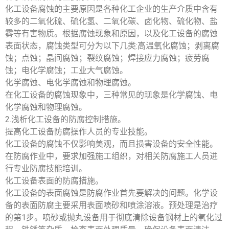
化工设备腐蚀的主要原因是各种化工企业的生产介质中含有
较多的二氧化硫、硫化氢、二氧化碳、卤化物、硫化物、盐
雾等有害物质。根据腐蚀现象和原因，以及化工设备的腐蚀
表面状态，腐蚀类型可分为以下几类:高温氧化腐蚀；剥离腐
蚀；点蚀；晶间腐蚀；裂纹腐蚀；焊接应力腐蚀；疲劳腐
蚀；电化学腐蚀；工业大气腐蚀。
化学腐蚀、电化学腐蚀和物理腐蚀。
在化工设备的腐蚀现象中，三种常见的现象是化学腐蚀、电
化学腐蚀和物理腐蚀。
2.浅析化工设备的防腐控制措施。
提高化工设备防腐操作人员的专业技能。
化工设备的腐蚀不仅影响美观，而且损害设备的安全性能。
在防腐作业中，要求加强施工组织，对相关防腐施工人员进
行专业防腐技能培训。
化工设备表面的防腐措施。
化工设备的表面腐蚀是防腐作业首先要解决的问题。化学设
备的表面防腐主要采用表面喷砂和喷涂溶液。预处理是治疗
的第1步。喷砂或抛丸设备用于彻底清除设备钢材上的氧化过