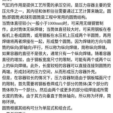
气缸的作用是提供工艺所需的承压空间，是压力容器主要的受
压元件之一，其内径和体积往往需要通过工艺计算来确定。圆
筒(即圆筒)和球形圆筒是工程中常用的圆筒结构。
当筒体直径较小(一般小于1000mm)时，可采用无缝钢管制
作，此时筒体无纵焊缝；当筒体直径较大时，可采用钢板在卷
板机上卷成圆筒，或用钢板在水压机上压成两个半圆筒，再用
焊缝将两者焊接在一起，形成整个圆筒。因为焊缝的方向与圆
筒的纵向(即轴向)平行，所以称为纵向焊缝，简称纵向焊缝。
如果容器的直径不是很大，通常只有一个纵向焊缝。随着容器
直径的增加，由于钢板宽度尺寸的限制，可能有两个或两个以
上的纵向焊缝。此外，长度较短的容器可以直接连接到圆筒的
两端，形成封闭的压力空间，从而形成压力容器外壳。
但是，在容器较长的情况下，压力容器制造由于钢板幅面尺寸
的限制，首先需要将钢板卷焊成几个部分的筒体(某个部分的
筒体称为一个部分)，然后由两个或更多的部分组焊接成所需
长度的筒体。由于其方向垂直于筒体轴向，所以称为环焊，简
称环焊。
圆筒根据其结构可分为单层式和组合式。