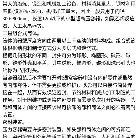
常大的冶炼、锻造和机械加工设备，材料消耗量大，钢材利用
率低(仅26%~29%)，机械加工量大，因此一般只用于内径
300~800mm、长度12m以下的小型超高压容器，如聚乙烯反应
器、人工水晶器等。
二是组合式筒体。
筒体的器壁厚度方向由两层以上不连续的材料构成。组合式筒
体根据结构和制造方式分为多层式和缠绕式。
根据几何形状的不同，封头可分为球形、椭圆形、碟形、球
形、锥形外壳和平盖，其中球形、椭圆形、碟形和球形封头也
统称为凸形封头。
当容器组装后不需要打开时(通常容器中没有内部零件或虽然
有内部零件，但不需要更换或维护)，头部可以直接与筒体焊
接在一起，从而有效保证密封、节约材料和减少加工制造的工
作量。对于因维护或更换内部零件而需要多次打开的容器，头
部和筒体之间的连接应该是可拆卸的部和筒体之间必须有密封
装置。
密封装置。
压力容器需要许多密封装置，如头部和筒体之间的可拆卸连
接、容器接管和外部管道之间的可拆卸连接、人孔和手孔盖的