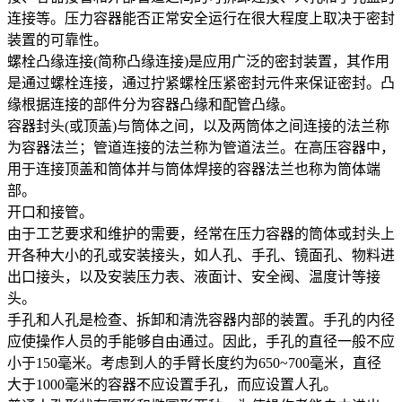
连接等。压力容器能否正常安全运行在很大程度上取决于密封
装置的可靠性。
螺栓凸缘连接(简称凸缘连接)是应用广泛的密封装置，其作用
是通过螺栓连接，通过拧紧螺栓压紧密封元件来保证密封。凸
缘根据连接的部件分为容器凸缘和配管凸缘。
容器封头(或顶盖)与筒体之间，以及两筒体之间连接的法兰称
为容器法兰；管道连接的法兰称为管道法兰。在高压容器中，
用于连接顶盖和筒体并与筒体焊接的容器法兰也称为筒体端
部。
开口和接管。
由于工艺要求和维护的需要，经常在压力容器的筒体或封头上
开各种大小的孔或安装接头，如人孔、手孔、镜面孔、物料进
出口接头，以及安装压力表、液面计、安全阀、温度计等接
头。
手孔和人孔是检查、拆卸和清洗容器内部的装置。手孔的内径
应使操作人员的手能够自由通过。因此，手孔的直径一般不应
小于150毫米。考虑到人的手臂长度约为650~700毫米，直径
大于1000毫米的容器不应设置手孔，而应设置人孔。