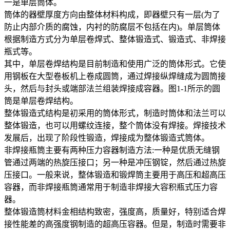
一是单层筒体。
筒体的器壁厚度方向由整体材料构成，即器壁只有一层(为了
防止内部介质的腐蚀，内衬的防腐层不包括在内)。单层筒体
根据制造方式分为单层卷焊式、整体锻造式、锻造式、非焊接
瓶式等。
其中，单层卷焊结构是目前制造和使用广泛的筒体形式。它使
用钢板在大型卷板机上卷成圆筒，通过焊接纵焊缝成为圆筒接
头，然后与封头或端部法兰组装焊接成容器。图1-1所示的圆
筒是单层卷焊结构。
整体锻造式结构是初采用的筒体形式，制造时筒体和法兰可以
整体锻造，也可以用螺纹连接，整个筒体没有焊接。焊接技术
发展后，出现了阶段性锻造，焊接成为整体锻造式筒体。
非焊接瓶筒主要有两种压力容器制造方法:一种是优质无缝钢
管通过两端的热旋压接口；另一种是冲压钢锭，然后通过热旋
压接口。一般来说，整体锻造和锻焊筒主要用于高压和超高压
容器，而非焊接瓶筒通常用于制造非焊接大容积瓶式压力容
器。
整体锻造筒材料金相结构致密，强度高，质量好，特别适合焊
接性能差的高强度钢制造的超高压容器。但是，制造时需要非