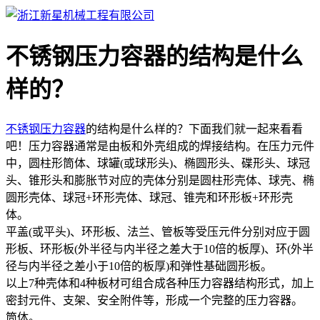
不锈钢压力容器的结构是什么
样的？
不锈钢压力容器
的结构是什么样的？下面我们就一起来看看
吧！压力容器通常是由板和外壳组成的焊接结构。在压力元件
中，圆柱形筒体、球罐(或球形头)、椭圆形头、碟形头、球冠
头、锥形头和膨胀节对应的壳体分别是圆柱形壳体、球壳、椭
圆形壳体、球冠+环形壳体、球冠、锥壳和环形板+环形壳
体。
平盖(或平头)、环形板、法兰、管板等受压元件分别对应于圆
形板、环形板(外半径与内半径之差大于10倍的板厚)、环(外半
径与内半径之差小于10倍的板厚)和弹性基础圆形板。
以上7种壳体和4种板材可组合成各种压力容器结构形式，加上
密封元件、支架、安全附件等，形成一个完整的压力容器。
筒体。