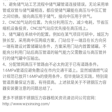
1、避免储气站工艺流程中储气罐管道连接错误。无论采用单
管或双管与储气罐相连，都应使储气罐能在高压与中压汇管
之间切换。接向高压用于储气，接向中压用于供气。
2、CNC加气站的位置。为充分利用压力，减少电耗，节省压
缩机设备投资，CNC加气站应优先接在高压线上。
3、储气罐在系统中的配置。例如在某气项目可研中，城区为
狭长型，采用高中压两级方案，门站位于一端且在长方向另
一端有建设对置储罐站条件，方案采用门站内首置储罐。不
能充分利用门站后高压管道的输气能力又需敷设与高压管并
行的储气罐中压输出。
4、分配管网高压干管路由不必太拘泥于已有道路条件。
1.6MPa管道应避免敷设在市内交通干道上。显然城镇燃气设
计规范已放开1.6MPa的使用条件，但毕竟缺乏实践，特别是
管道质量保证方面，有待提高。上述就是关于不锈钢压力容
器安装要注意的问题总结了。
更多不锈钢不锈钢压力容器相关资讯请访问公司官网：
http://www.wzxinxing.com/