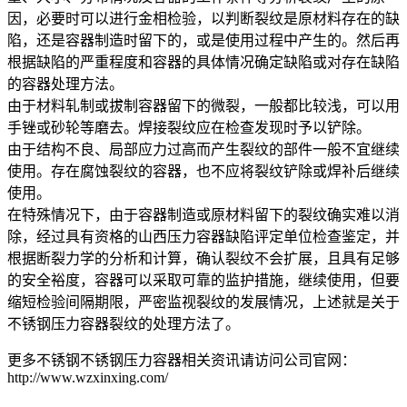
因，必要时可以进行金相检验，以判断裂纹是原材料存在的缺
陷，还是容器制造时留下的，或是使用过程中产生的。然后再
根据缺陷的严重程度和容器的具体情况确定缺陷或对存在缺陷
的容器处理方法。
由于材料轧制或拔制容器留下的微裂，一般都比较浅，可以用
手锉或砂轮等磨去。焊接裂纹应在检查发现时予以铲除。
由于结构不良、局部应力过高而产生裂纹的部件一般不宜继续
使用。存在腐蚀裂纹的容器，也不应将裂纹铲除或焊补后继续
使用。
在特殊情况下，由于容器制造或原材料留下的裂纹确实难以消
除，经过具有资格的山西压力容器缺陷评定单位检查鉴定，并
根据断裂力学的分析和计算，确认裂纹不会扩展，且具有足够
的安全裕度，容器可以采取可靠的监护措施，继续使用，但要
缩短检验间隔期限，严密监视裂纹的发展情况，上述就是关于
不锈钢压力容器裂纹的处理方法了。
更多不锈钢不锈钢压力容器相关资讯请访问公司官网：
http://www.wzxinxing.com/