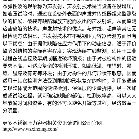
态弹性波的现象称为声发射，声发射技术是当设备在役增压，
如液压试验时，通过在设备外表面的声发射传感器组来监测裂
纹的扩展、破裂等缺陷释放声能而发出的声发射波，从而监测
这些缺陷的技术。声发射技术的优点。与射线、超声等其它无
损检测方法相比，声发射技术在不锈钢压力容器检测方面具有
以下优点：由于提供缺陷在应力作用下的动态信息，适于评价
缺陷对结构的实际有害程度；实现连续在线监测，适用于工业
过程在线监控及早期或临近破坏预报；由于对被检构件的接近
要求不高，可适应复杂的检测环境，如高低温、核辐射、易
燃、易爆及有毒等环境；由于对构件的几何形状不敏感，因而
适用于其它检测方法受到限制的形状复杂的构件；利用多通道
实现整体或大范围的快速检测，保温层的少量拆除，经一次加
载或试验过程，就可确定缺陷的部位，检测效率高，可以大大
地节省时间和资金，有的还可以避免开罐等过程，经济效益十
分明显。
更多不锈钢压力容器相关资讯请访问公司官网：
http://www.wzxinxing.com/