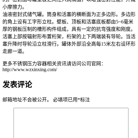
小摩擦力。
油液密封式储气罐。筒身和活塞的横断面为正多边形。多边形
的角上设有工字形立柱。壁板、顶板和活塞底板都由5~6毫米
厚的钢板压制的槽形构件组成，具有一定的抗弯强度和刚度。
活塞上部按辐射形布置桁架，桁架的上下两端装有导轮。当活
塞升降时导轮沿立柱滑行。罐体外部沿全高每15米左右设环形
走廊一道。
更多不锈钢压力容器相关资讯请访问公司官网：
http://www.wzxinxing.com/
发表评论
邮箱地址不会被公开。
必填项已用
*
标注