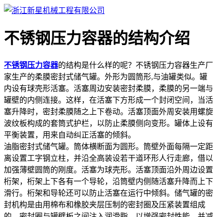
不锈钢压力容器的结构介绍
不锈钢压力容器
的结构是什么样的呢？不锈钢压力容器生产厂
家生产的柔膜密封式储气罐。外形为圆筒形,与油罐类似。罐
内设有球壳形活塞。活塞周边安装密封柔膜，柔膜的另一端与
罐壁的内侧连接。这样，在活塞下方形成一个封闭空间，当活
塞升降时，密封柔膜随之上下卷动。活塞顶面外周安装用螺旋
波纹板构成的套筒式护栏，以防止柔膜侧向变形。罐体上设有
平衡装置，用来自动纠正活塞的倾斜。
油脂密封式储气罐。筒体横断面为圆形。筒壁外面每隔一定距
离设置工字钢立柱，并沿全高装设若干道环形人行走廊，借以
加强薄壁圆筒的刚度。活塞为球壳形。活塞顶面沿外周边设置
桁架，桁架上下各有一个导轮，沿筒壁内侧随活塞升降而上下
滑行。桁架和导轮还可以防止活塞在运行中倾斜。储气罐的密
封机构是由用棉布和橡胶夹层压制的密封圈及压紧装置组成
的。密封圈与罐壁板之间注入润滑脂，以增强密封性能，并减