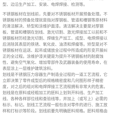
型、边沿生产加工、安装、电焊焊接、检测等。
不锈钢板材在划线前，先要对不锈钢板材开展预备处理。不
锈钢板材的预备处理就是指对厚钢板、管道和槽钢等原材料
的清洁解决、矫型和涂维护面漆。清洁解决主要是对厚钢
板、管道和槽钢在划线、激光切割、激光焊接加工以前和不
锈钢板材历经激光切割、焊缝生产加工、成型、电焊焊接以
后消除其表层的铁锈、氧化皮、油渍和焊瘤等。矫型是对不
锈钢板材在运送、起吊或储放全过程中所造成的形变开展纠
正的全过程。涂维护漆关键是为提升不锈钢板材的耐腐蚀
性、避免空气氧化、增加零部件及武器装备的使用寿命，在
表层涂上一层维护建筑涂料。
划线是不锈钢压力容器生产制造全过程的一道工艺流程，它
立即决策了零件成型后的规格精密度和几何图形样子精密
度，对之后的组对和电焊焊接工艺流程拥有非常大的危害。
划线是在原料或经粗加工的胚料上划到开料线、生产加工
线、各种各样部位线和查验线等，并加上（或写上）必需的
标示、标记。划线工艺流程一般包含对零件的进行、施工放
样和打标识等阶段。划线前要先明确胚料规格。胚料规格由