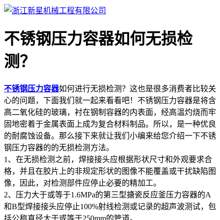
不锈钢压力容器如何无损检
测？
不锈钢压力容器
如何进行无损检测？这也是很多消费者比较关
心的问题，下面我们就一起来看看吧！不锈钢压力容器是将含
高二氧化硅的玻璃，衬在钢制容器的内表面，经高温灼烧而牢
固地密着于金属表面上成为复合材料制品。所以，是一种优良
的耐腐蚀设备。那么接下来就让我们小编来给您介绍一下不锈
钢压力容器的的无损检测方法。
1、在无损检测之前，焊接接头应根据形状尺寸和外观要求合
格，并且在胶片上的非规定形状的图像不能覆盖或干扰缺陷图
像，因此，对检测部件应停止必要的精加工。
2、压力大于或等于1.6MPa的第三型搪瓷反应釜压力容器的A
和B型焊接接头应停止100%射线检测或记录的超声波测试，包
括公称直径大于或等于250mm的管道。