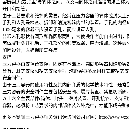
容器封头(或顶盖)与筒体之间，以及两筒体之间连接的法兰
开口和接管。
由于工艺要求和维护的需要，经常在压力容器的筒体或封头上
手孔和人孔是检查、拆卸和清洗容器内部的装置。手孔的内径应使
1000毫米的容器不应设置手孔，而应设置人孔。
普通人孔形状有圆形和椭圆形两种，为使操作者能自由进出，圆形人
筒体或封头开孔后，开孔部分的强度减弱，应力增加。这种弱
加固设计，以确保所需强度。
支撑。
压力容器由支撑台支撑，固定在基础上。圆筒形容器和球形容
台有、耳式支架和裙式支架4种，球形容器多采用柱式或裙式
安全附件。
由于压力容器的使用特性及其内部介质的化学技术特性，通常
压力容器的安全附件主要包括安全阀、爆片装置、紧急切断阀
以上六个主要部件(筒体、封头、密封装置、开孔接管、支架
容器，必须将工艺要求的内部部件装入外壳中，才能形成完整
更多不锈钢压力容器相关资讯请访问公司官网：http://www.wzxinxi