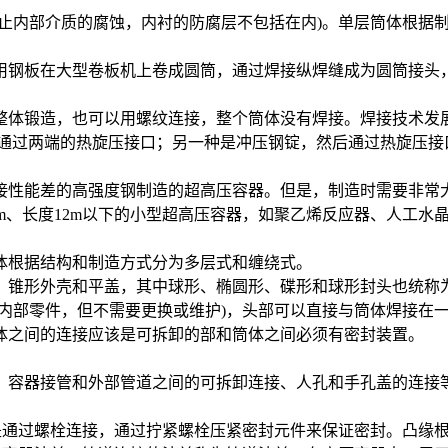
防止内部介质的腐蚀，内衬的防腐层不包括在内)。单层筒体根据
钢板在大型卷板机上卷成圆筒，通过焊接纵焊缝成为圆筒接头，
整体锻造，也可以用螺纹连接，整个筒体没有焊接。焊接技术发
管通过两端的热旋压接口；另一种是冲压钢锭，然后通过热旋压接
接性能差的高强度钢制造的超高压容器。但是，制造时需要非常
800mm、长度12m以下的小型超高压容器，如聚乙烯反应器、人工水
体根据结构和制造方式分为多层式和缠绕式。
、锥形外壳和平盖，其中球形、椭圆形、碟形和球形封头也统称
有内部零件，但不需要更换或维护)，头部可以直接与筒体焊接在
体之间的连接应该是可拆卸的部和筒体之间必须有密封装置。
、容器接管和外部管道之间的可拆卸连接、人孔和手孔盖的连接
是通过螺栓连接，通过拧紧螺栓压紧密封元件来保证密封。凸缘