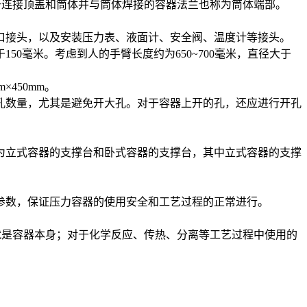
于连接顶盖和筒体并与筒体焊接的容器法兰也称为筒体端部。
口接头，以及安装压力表、液面计、安全阀、温度计等接头。
0毫米。考虑到人的手臂长度约为650~700毫米，直径大于
450mm。
孔数量，尤其是避免开大孔。对于容器上开的孔，还应进行开孔
为立式容器的支撑台和卧式容器的支撑台，其中立式容器的支撑
参数，保证压力容器的使用安全和工艺过程的正常进行。
就是容器本身；对于化学反应、传热、分离等工艺过程中使用的