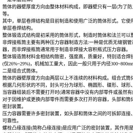
筒体的器壁厚度方向由整体材料构成，即器壁只有一层(为了
等。
其中，单层卷焊结构是目前制造和使用广泛的筒体形式。它使用
单层卷焊结构。
整体锻造式结构是初采用的筒体形式，制造时筒体和法兰可以
非焊接瓶筒主要有两种压力容器制造方法:一种是优质无缝钢
器，而非焊接瓶筒通常用于制造非焊接大容积瓶式压力容器。
整体锻造筒材料金相结构致密，强度高，质量好，特别适合焊
(仅26%~29%)，机械加工量大，因此一般只用于内径300~
二是组合式筒体。
筒体的器壁厚度方向由两层以上不连续的材料构成。组合式筒
根据几何形状的不同，封头可分为球形、椭圆形、碟形、球形
当容器组装后不需要打开时(通常容器中没有内部零件或虽然
对于因维护或更换内部零件而需要多次打开的容器，头部和筒
密封装置。
压力容器需要许多密封装置，如头部和筒体之间的可拆卸连接
可靠性。
螺栓凸缘连接(简称凸缘连接)是应用广泛的密封装置，其作用