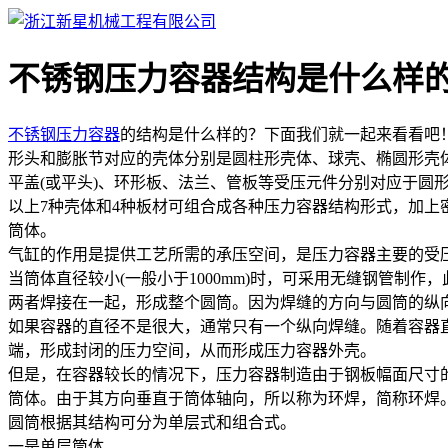
不锈钢压力容器结构是什么样
不锈钢压力容器
的结构是什么样的？下面我们就一起来看看吧
形头和膨胀节对应的壳体分别是圆柱形壳体、球壳、椭圆形壳
平盖(或平头)、环形板、法兰、管板等受压元件分别对应于圆形
以上7种壳体和4种板材可组合成各种压力容器结构形式，加上
筒体。
气缸的作用是提供工艺所需的承压空间，是压力容器主要的受压
当筒体直径较小(一般小于1000mm)时，可采用无缝钢管
两者焊接在一起，形成整个圆筒。因为焊缝的方向与圆筒的纵向
如果容器的直径不是很大，通常只有一个纵向焊缝。随着容器
端，形成封闭的压力空间，从而形成压力容器外壳。
但是，在容器较长的情况下，压力容器制造由于钢板幅面尺寸
筒体。由于其方向垂直于筒体轴向，所以称为环焊，简称环焊
圆筒根据其结构可分为单层式和组合式。
一是单层筒体。