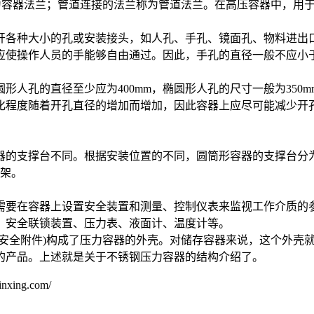
称为容器法兰；管道连接的法兰称为管道法兰。在高压容器中，用
开各种大小的孔或安装接头，如人孔、手孔、镜面孔、物料进出
操作人员的手能够自由通过。因此，手孔的直径一般不应小于15
孔的直径至少应为400mm，椭圆形人孔的尺寸一般为350mm×
化程度随着开孔直径的增加而增加，因此容器上应尽可能减少开
器的支撑台不同。根据安装位置的不同，圆筒形容器的支撑台分
支架。
需要在容器上设置安全装置和测量、控制仪表来监视工作介质的
、安全联锁装置、压力表、液面计、温度计等。
和安全附件)构成了压力容器的外壳。对储存容器来说，这个外壳
的产品。上述就是关于不锈钢压力容器的结构介绍了。
ng.com/