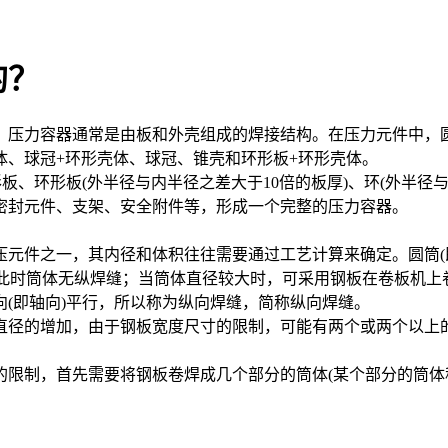
的？
！压力容器通常是由板和外壳组成的焊接结构。在压力元件中，圆
体、球冠+环形壳体、球冠、锥壳和环形板+环形壳体。
板、环形板(外半径与内半径之差大于10倍的板厚)、环(外半径
密封元件、支架、安全附件等，形成一个完整的压力容器。
元件之一，其内径和体积往往需要通过工艺计算来确定。圆筒(
制作，此时筒体无纵焊缝；当筒体直径较大时，可采用钢板在卷板机
(即轴向)平行，所以称为纵向焊缝，简称纵向焊缝。
直径的增加，由于钢板宽度尺寸的限制，可能有两个或两个以上
的限制，首先需要将钢板卷焊成几个部分的筒体(某个部分的筒体
。