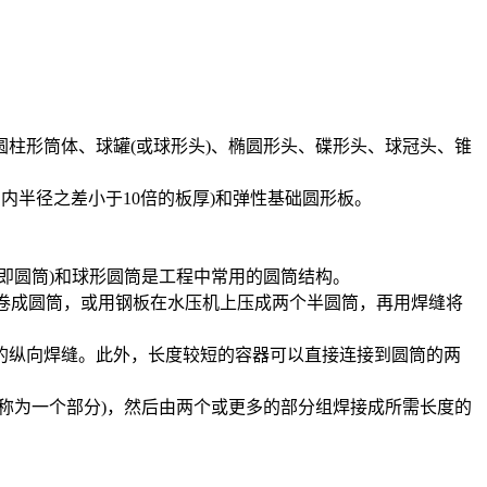
柱形筒体、球罐(或球形头)、椭圆形头、碟形头、球冠头、锥
与内半径之差小于10倍的板厚)和弹性基础圆形板。
即圆筒)和球形圆筒是工程中常用的圆筒结构。
上卷成圆筒，或用钢板在水压机上压成两个半圆筒，再用焊缝将
的纵向焊缝。此外，长度较短的容器可以直接连接到圆筒的两
称为一个部分)，然后由两个或更多的部分组焊接成所需长度的