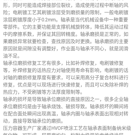
形，同时可能造成焊接部位裂纹，造成使用过程中断轴的风
险；电刷镀工艺其刷镀涂层受到磨损量的限制，一般电刷镀
涂层刷镀厚度小于0.2mm。轴承是当代机械设备中一种重要
零部件。它的主要功能是支撑机械旋转体，降低其运动过程
中的摩擦系数，并保证其回转精度。轴承磨损是正常的，如
果磨损异常就要检查，查找原因及时更换。轴承磨损的主要
原因就是间隙没有调整好，作业面与轴承不同心，就是润滑
油不足。
轴承位磨损修复工艺有很多，比如补焊修复，电刷镀修复
等，补焊修复的话热应力对轴使用寿命有影响，电刷镀的话
对轴的磨损修复厚度有要求，可以采用高分子复合材料进行
修复，优点是可以现场进行快速修复，而且可以免除补焊的
热应力，不受刷镀等方法厚度限制等。
轴承的损坏是导致轴承位磨损的直接原因之一，很多企业轴
承位磨损均是由于轴承烧蚀、破损导致。轴承损坏的瞬间将
在配合面处瞬间出现高温，轴承内圈与轴承表面出现相对转
动，直接导致轴承位的磨损。
压力容器生产厂家通过HVOF喷涂工艺在轴承表面制备纳米级